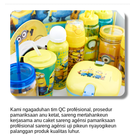
Kami ngagaduhan tim QC profésional, prosedur
pamariksaan anu ketat, sareng mertahankeun
kerjasama anu caket sareng agénsi pamariksaan
profésional sareng agénsi uji pikeun nyayogikeun
palanggan produk kualitas luhur.