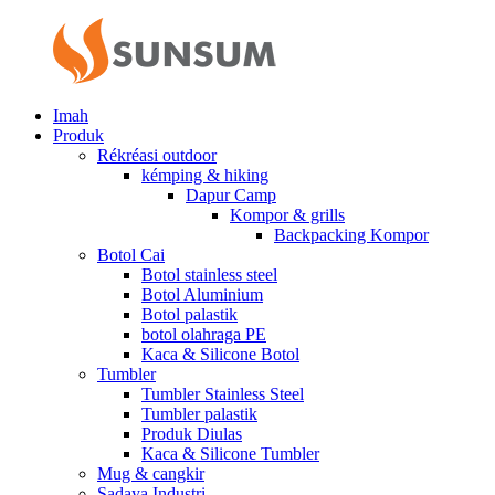
Imah
Produk
Rékréasi outdoor
kémping & hiking
Dapur Camp
Kompor & grills
Backpacking Kompor
Botol Cai
Botol stainless steel
Botol Aluminium
Botol palastik
botol olahraga PE
Kaca & Silicone Botol
Tumbler
Tumbler Stainless Steel
Tumbler palastik
Produk Diulas
Kaca & Silicone Tumbler
Mug & cangkir
Sadaya Industri