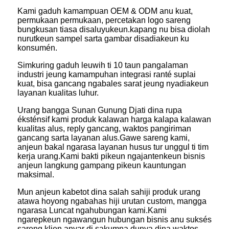
Kami gaduh kamampuan OEM & ODM anu kuat,
permukaan permukaan, percetakan logo sareng
bungkusan tiasa disaluyukeun.kapang nu bisa diolah
nurutkeun sampel sarta gambar disadiakeun ku
konsumén.
Simkuring gaduh leuwih ti 10 taun pangalaman
industri jeung kamampuhan integrasi ranté suplai
kuat, bisa gancang ngabales sarat jeung nyadiakeun
layanan kualitas luhur.
Urang bangga Sunan Gunung Djati dina rupa
éksténsif kami produk kalawan harga kalapa kalawan
kualitas alus, reply gancang, waktos pangiriman
gancang sarta layanan alus.Gawe sareng kami,
anjeun bakal ngarasa layanan husus tur unggul ti tim
kerja urang.Kami bakti pikeun ngajantenkeun bisnis
anjeun langkung gampang pikeun kauntungan
maksimal.
Mun anjeun kabetot dina salah sahiji produk urang
atawa hoyong ngabahas hiji urutan custom, mangga
ngarasa Luncat ngahubungan kami.Kami
ngarepkeun ngawangun hubungan bisnis anu suksés
sareng klien anyar di sakumna dunya dina waktos