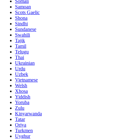
Somali
Samoan
Scots Gaelic
Shona
Sindhi
Sundanese
Swahili
Tajik
Tamil
Telugu
Thai
Ukrainian
Urdu
Uzbek
Vietnamese
Welsh
Xhosa
Yiddish
Yoruba
Zulu
Kinyarwanda
Tatar
Oriya
Turkmen
Uyghur