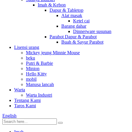
Imah & Kebon
Dapur & Tabletop
Alat masak
Ketel cai
Barang dahar
Dinnerware susunan
Parabot Dapur & Parabot
Buah & Sayur Parabot
Lisensi urang
Mickey jeung Minnie Mouse
beku
Putri & Barbie
Minion
Hello Kitty
mobil
Manusa lancah
Warta
Warta Industri
Tentang Kami
Taros Kami
English
Imah