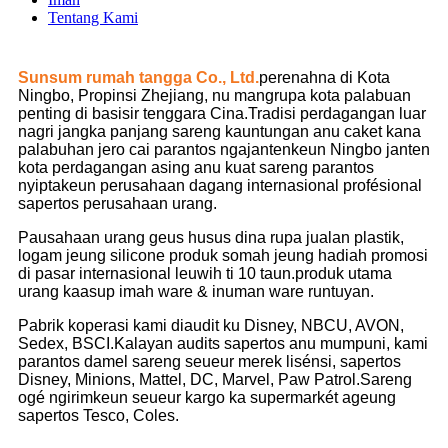
Tentang Kami
Sunsum rumah tangga Co., Ltd.
perenahna di Kota
Ningbo, Propinsi Zhejiang, nu mangrupa kota palabuan
penting di basisir tenggara Cina.Tradisi perdagangan luar
nagri jangka panjang sareng kauntungan anu caket kana
palabuhan jero cai parantos ngajantenkeun Ningbo janten
kota perdagangan asing anu kuat sareng parantos
nyiptakeun perusahaan dagang internasional profésional
sapertos perusahaan urang.
Pausahaan urang geus husus dina rupa jualan plastik,
logam jeung silicone produk somah jeung hadiah promosi
di pasar internasional leuwih ti 10 taun.produk utama
urang kaasup imah ware & inuman ware runtuyan.
Pabrik koperasi kami diaudit ku Disney, NBCU, AVON,
Sedex, BSCI.Kalayan audits sapertos anu mumpuni, kami
parantos damel sareng seueur merek lisénsi, sapertos
Disney, Minions, Mattel, DC, Marvel, Paw Patrol.Sareng
ogé ngirimkeun seueur kargo ka supermarkét ageung
sapertos Tesco, Coles.