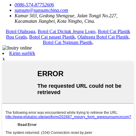
0086-574-87752606
sunsum@sunsumchina.com
Kamar 503, Gedong Shengyue, Jalan Tongji No.227,
Kacamatan Jiangbei, Kota Ningbo, Cina.
Botol Olahraga
,
Botol Cai Dicitak Jeung Logo
,
Botol Cai Plastik
Bpa Gratis
,
Botol Cai pasagi Plastik
,
Olahraga Botol Cai Plastik
,
Botol Cai Nginum Plastik
,
Kirim surélék
x