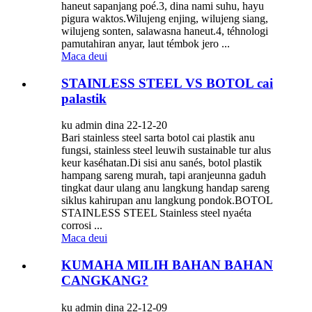
haneut sapanjang poé.3, dina nami suhu, hayu
pigura waktos.Wilujeng enjing, wilujeng siang,
wilujeng sonten, salawasna haneut.4, téhnologi
pamutahiran anyar, laut témbok jero ...
Maca deui
STAINLESS STEEL VS BOTOL cai
palastik
ku admin dina 22-12-20
Bari stainless steel sarta botol cai plastik anu
fungsi, stainless steel leuwih sustainable tur alus
keur kaséhatan.Di sisi anu sanés, botol plastik
hampang sareng murah, tapi aranjeunna gaduh
tingkat daur ulang anu langkung handap sareng
siklus kahirupan anu langkung pondok.BOTOL
STAINLESS STEEL Stainless steel nyaéta
corrosi ...
Maca deui
KUMAHA MILIH BAHAN BAHAN
CANGKANG?
ku admin dina 22-12-09