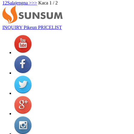
1
2
Salajengna >
>>
Kaca 1 / 2
INQUIRY Pikeun PRICELIST