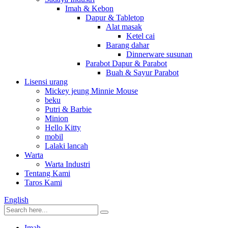
Imah & Kebon
Dapur & Tabletop
Alat masak
Ketel cai
Barang dahar
Dinnerware susunan
Parabot Dapur & Parabot
Buah & Sayur Parabot
Lisensi urang
Mickey jeung Minnie Mouse
beku
Putri & Barbie
Minion
Hello Kitty
mobil
Lalaki lancah
Warta
Warta Industri
Tentang Kami
Taros Kami
English
Imah