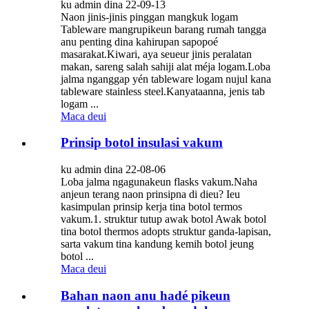
ku admin dina 22-09-13
Naon jinis-jinis pinggan mangkuk logam
Tableware mangrupikeun barang rumah tangga
anu penting dina kahirupan sapopoé
masarakat.Kiwari, aya seueur jinis peralatan
makan, sareng salah sahiji alat méja logam.Loba
jalma nganggap yén tableware logam nujul kana
tableware stainless steel.Kanyataanna, jenis tab
logam ...
Maca deui
Prinsip botol insulasi vakum
ku admin dina 22-08-06
Loba jalma ngagunakeun flasks vakum.Naha
anjeun terang naon prinsipna di dieu? Ieu
kasimpulan prinsip kerja tina botol termos
vakum.1. struktur tutup awak botol Awak botol
tina botol thermos adopts struktur ganda-lapisan,
sarta vakum tina kandung kemih botol jeung
botol ...
Maca deui
Bahan naon anu hadé pikeun