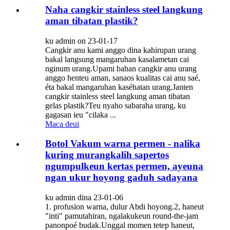
Naha cangkir stainless steel langkung
aman tibatan plastik?
ku admin on 23-01-17
Cangkir anu kami anggo dina kahirupan urang
bakal langsung mangaruhan kasalametan cai
nginum urang.Upami bahan cangkir anu urang
anggo henteu aman, sanaos kualitas cai anu saé,
éta bakal mangaruhan kaséhatan urang.Janten
cangkir stainless steel langkung aman tibatan
gelas plastik?Teu nyaho sabaraha urang, ku
gagasan ieu "cilaka ...
Maca deui
Botol Vakum warna permen - nalika
kuring murangkalih sapertos
ngumpulkeun kertas permen, ayeuna
ngan ukur hoyong gaduh sadayana
ku admin dina 23-01-06
1. profusion warna, dulur Abdi hoyong.2, haneut
"inti" pamutahiran, ngalakukeun round-the-jam
panonpoé budak.Unggal momen tetep haneut,