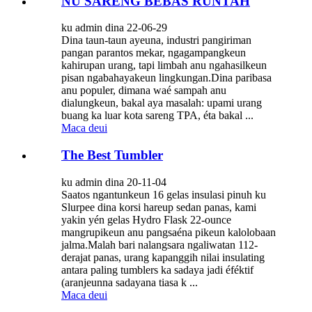
NU SARENG BEBAS RUNTAH
ku admin dina 22-06-29
Dina taun-taun ayeuna, industri pangiriman
pangan parantos mekar, ngagampangkeun
kahirupan urang, tapi limbah anu ngahasilkeun
pisan ngabahayakeun lingkungan.Dina paribasa
anu populer, dimana waé sampah anu
dialungkeun, bakal aya masalah: upami urang
buang ka luar kota sareng TPA, éta bakal ...
Maca deui
The Best Tumbler
ku admin dina 20-11-04
Saatos ngantunkeun 16 gelas insulasi pinuh ku
Slurpee dina korsi hareup sedan panas, kami
yakin yén gelas Hydro Flask 22-ounce
mangrupikeun anu pangsaéna pikeun kalolobaan
jalma.Malah bari nalangsara ngaliwatan 112-
derajat panas, urang kapanggih nilai insulating
antara paling tumblers ka sadaya jadi éféktif
(aranjeunna sadayana tiasa k ...
Maca deui