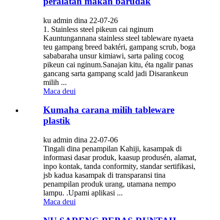
peralatan makan barudak
ku admin dina 22-07-26
1. Stainless steel pikeun cai nginum
Kauntungannana stainless steel tableware nyaeta
teu gampang breed baktéri, gampang scrub, boga
sababaraha unsur kimiawi, sarta paling cocog
pikeun cai nginum.Sanajan kitu, éta ngalir panas
gancang sarta gampang scald jadi Disarankeun
milih ...
Maca deui
Kumaha carana milih tableware
plastik
ku admin dina 22-07-06
Tingali dina penampilan Kahiji, kasampak di
informasi dasar produk, kaasup produsén, alamat,
inpo kontak, tanda conformity, standar sertifikasi,
jsb kadua kasampak di transparansi tina
penampilan produk urang, utamana nempo
lampu. .Upami aplikasi ...
Maca deui