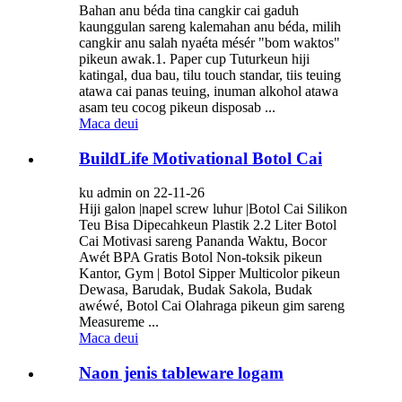
Bahan anu béda tina cangkir cai gaduh
kaunggulan sareng kalemahan anu béda, milih
cangkir anu salah nyaéta mésér "bom waktos"
pikeun awak.1. Paper cup Tuturkeun hiji
katingal, dua bau, tilu touch standar, tiis teuing
atawa cai panas teuing, inuman alkohol atawa
asam teu cocog pikeun disposab ...
Maca deui
BuildLife Motivational Botol Cai
ku admin on 22-11-26
Hiji galon |napel screw luhur |Botol Cai Silikon
Teu Bisa Dipecahkeun Plastik 2.2 Liter Botol
Cai Motivasi sareng Pananda Waktu, Bocor
Awét BPA Gratis Botol Non-toksik pikeun
Kantor, Gym | Botol Sipper Multicolor pikeun
Dewasa, Barudak, Budak Sakola, Budak
awéwé, Botol Cai Olahraga pikeun gim sareng
Measureme ...
Maca deui
Naon jenis tableware logam