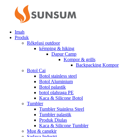
Imah
Produk
Rékréasi outdoor
kémping & hiking
Dapur Camp
Kompor & grills
Backpacking Kompor
Botol Cai
Botol stainless steel
Botol Aluminium
Botol palastik
botol olahraga PE
Kaca & Silicone Botol
Tumbler
Tumbler Stainless Steel
Tumbler palastik
Produk Diulas
Kaca & Silicone Tumbler
Mug & cangkir
Sadaya Industri