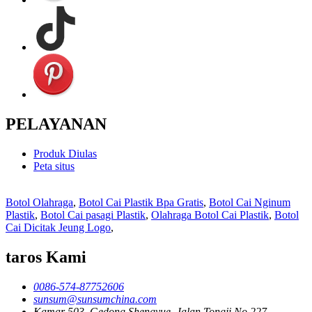
PELAYANAN
Produk Diulas
Peta situs
Botol Olahraga
,
Botol Cai Plastik Bpa Gratis
,
Botol Cai Nginum
Plastik
,
Botol Cai pasagi Plastik
,
Olahraga Botol Cai Plastik
,
Botol
Cai Dicitak Jeung Logo
,
taros Kami
0086-574-87752606
sunsum@sunsumchina.com
Kamar 503, Gedong Shengyue, Jalan Tongji No.227,